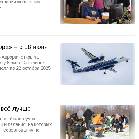
 решении жизненных
н.
ра» – с 18 июня
 «Аврора» открыла
уту Южно-Сахалинск –
юля по 22 октября 2025
 всё лучше
аньше было лучше.
и и явления, на которых
– соревнования по