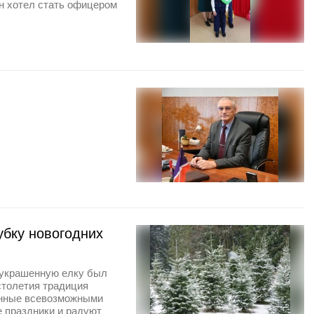
он хотел стать офицером
убку новогодних
 украшенную елку был
 столетия традиция
енные всевозможными
 праздники и радуют