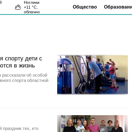
Ноглики
Общество
Образован
+
11
°С,
0
облачно
я спорту дети с
ются в жизнь
 рассказали об особой
вного спорта областной
 праздник тех, кто