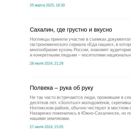
25 марта 2025, 16:30
Сахалин, где грустно и вкусно
Ногликцы приняли участие в съемках документа
гастрономического сериала «Еда наших», в кото
многообразие кухонь России, знакомят аудитори
и конкретными людьми – носителями национальн
28 июля 2024, 21:28
Полвека – рука об руку
Не так часто встречаются люди, прожившие в се
десятков лет. «Золотых» молодожёнов, скрепивш
Ногликском районе, обычно чествуют в местном 
Назаренко поженились в Южно-Сахалинске, но п
нашими земляками.
27 июля 2024, 15:05