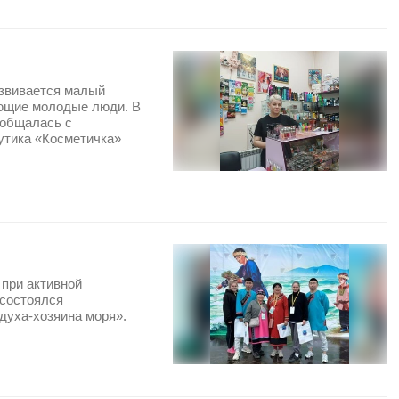
азвивается малый
ающие молодые люди. В
ообщалась с
утика «Косметичка»
 при активной
 состоялся
духа-хозяина моря».