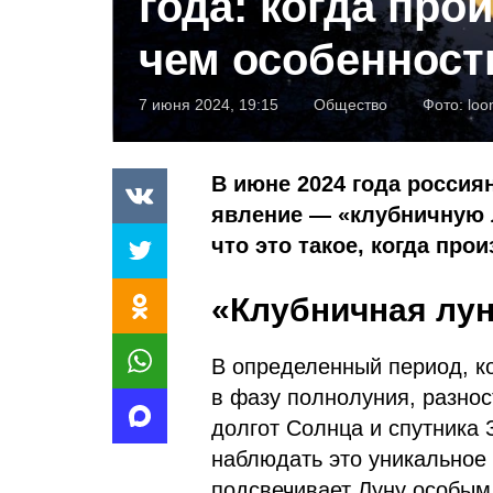
года: когда прои
чем особенност
7 июня 2024, 19:15
Общество
Фото:
loo
В июне 2024 года россия
явление — «клубничную л
что это такое, когда про
«Клубничная лун
В определенный период, ко
в фазу полнолуния, разнос
долгот Солнца и спутника 
наблюдать это уникальное
подсвечивает Луну особым