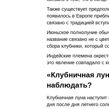
Также существует предпол
появилось в Европе прибли
связано с традицией вступа
Июньское полнолуние обыч
название связано не с цве
сбора клубники, который с
Индейские племена окрест
это явление совпадало с к
«Клубничная луна
наблюдать?
Клубничная луна наступит 
дня после дня летнего сол