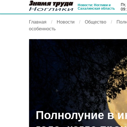
пт
Новости: Ноглики и
Сахалинская область
09:
Главная
Новости
Общество
Полн
особенность
Полнолуние в и