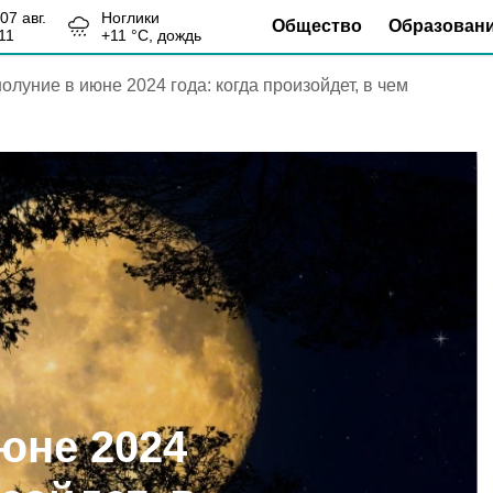
, 07 авг.
Ноглики
Общество
Образован
11
+
11
°С,
дождь
олуние в июне 2024 года: когда произойдет, в чем
юне 2024