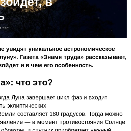
зойдет, в
ь
n.site
не увидят уникальное астрономическое
уну». Газета «Знамя труда» рассказывает,
изойдет и в чем его особенность.
а»: что это?
гда Луна завершает цикл фаз и входит
ть эклиптических
Земли составляет 180 градусов. Тогда можно
 явление — в момент противостояния Солнце
 образом, и спутник приобретает нежный