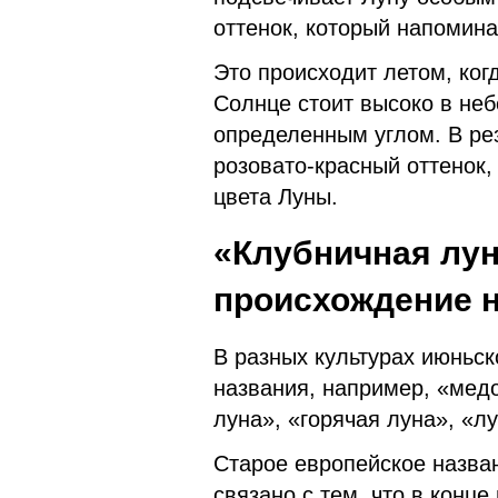
оттенок, который напомина
Это происходит летом, ког
Солнце стоит высоко в неб
определенным углом. В рез
розовато-красный оттенок,
цвета Луны.
«Клубничная лун
происхождение 
В разных культурах июньс
названия, например, «медо
луна», «горячая луна», «л
Старое европейское назва
связано с тем, что в конце