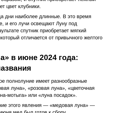
ет цвет клубники.
да дни наиболее длинные. В это время
е, и его лучи освещают Луну под
ультате спутник приобретает мягкий
 который отличается от привычного желтого
а» в июне 2024 года:
названия
кое полнолуние имеет разнообразные
вая луна», «розовая луна», «цветочная
уна-мотыга» или «луна посадок».
ние этого явления — «медовая луна» —
 июня мед был готов к сбору.