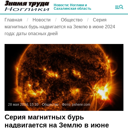
Новости: Ноглики и
Сахалинская область
Главная
Новости
Общество
Серия
магнитных бурь надвигается на Землю в июне 2024
года: даты опасных дней
28 мая 2024, 15:20
Общество
Фото:
pxhere.com
Серия магнитных бурь
надвигается на Землю в июне