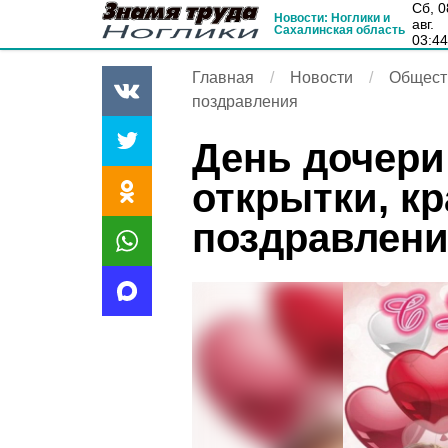
сб, 08
Новости: Ноглики и
авг.
Сахалинская область
03:4
Главная
Новости
Общест
поздравления
День дочери 
открытки, к
поздравлен