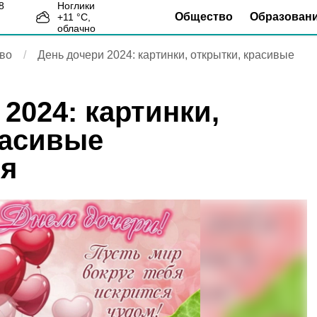
Ноглики
Общество
Образован
+
11
°С,
4
облачно
во
День дочери 2024: картинки, открытки, красивые
2024: картинки,
расивые
ия