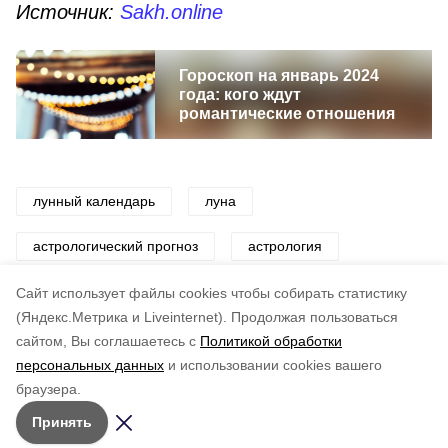
Источник:
Sakh.online
Гороскоп на январь 2024
года: кого ждут
романтические отношения
лунный календарь
луна
астрологический прогноз
астрология
стрижки
красота
салон красоты
Cайт использует файлы cookies чтобы собирать статистику
(Яндекс.Метрика и Liveinternet).
Продолжая пользоваться
сайтом, Вы соглашаетесь с
Политикой обработки
Понравилась статья?
персональных данных
и использовании cookies вашего
по оценке
5
пользователей
браузера.
5
4
3
2
1
Принять