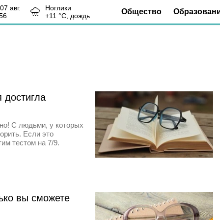
, 07 авг.
Ноглики
Общество
Образован
56
+
11
°С,
дождь
я достигла
о! С людьми, у которых
ворить. Если это
тим тестом на 7/9.
ько вы сможете