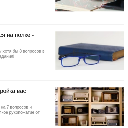
я на полке -
 хотя бы 8 вопросов в
адания!
тройка вас
 на 7 вопросов и
пкое рукопожатие от