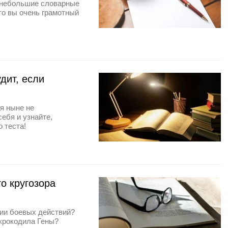
ы небольшие словарные
 то вы очень грамотный
дит, если
я ныне не
ебя и узнайте,
 теста!
о кругозора
нии боевых действий?
крокодила Гены?