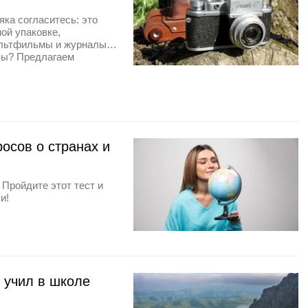
ка согласитесь: это
ой упаковке,
мультфильмы и журналы…
 вы? Предлагаем
осов о странах и
Пройдите этот тест и
и!
о учил в школе