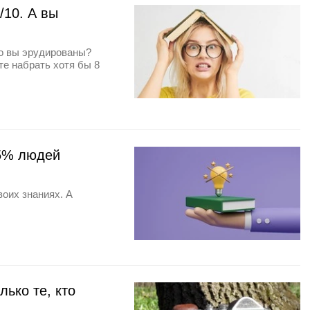
/10. А вы
ко вы эрудированы?
те набрать хотя бы 8
 5% людей
воих знаниях. А
лько те, кто