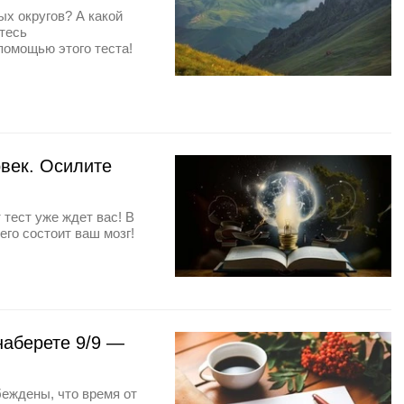
ых округов? А какой
тесь
помощью этого теста!
овек. Осилите
 тест уже ждет вас! В
чего состоит ваш мозг!
наберете 9/9 —
еждены, что время от