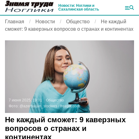
Новости: Ноглики и
Сахалинская область
Главная
Новости
Общество
Не каждый
сможет: 9 каверзных вопросов о странах и континентах
7 июня 2025, 19:01
Общество
Фото:
@azerbaijan_stockers /
freepik.com
Не каждый сможет: 9 каверзных
вопросов о странах и
континентах