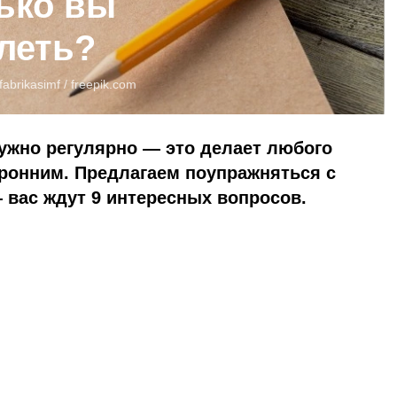
лько вы
леть?
abrikasimf /
freepik.com
ужно регулярно — это делает любого
оронним. Предлагаем поупражняться с
 вас ждут 9 интересных вопросов.