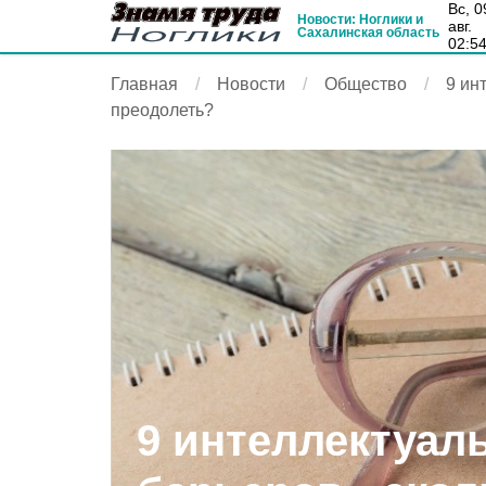
вс, 09
Новости: Ноглики и
авг.
Сахалинская область
02:5
Главная
Новости
Общество
9 ин
преодолеть?
9 интеллектуал