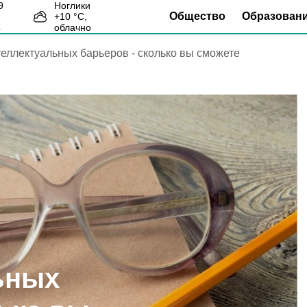
Ноглики
Общество
Образован
+
10
°С,
4
облачно
теллектуальных барьеров - сколько вы сможете
ьных