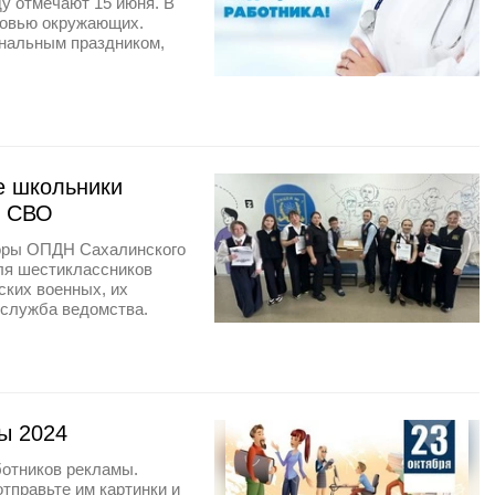
ду отмечают 15 июня. В
оровью окружающих.
ональным праздником,
е школьники
м СВО
торы ОПДН Сахалинского
ля шестиклассников
ских военных, их
-служба ведомства.
ы 2024
ботников рекламы.
тправьте им картинки и