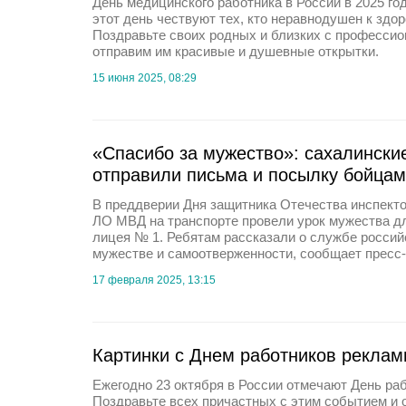
День медицинского работника в России в 2025 го
этот день чествуют тех, кто неравнодушен к зд
Поздравьте своих родных и близких с професси
отправим им красивые и душевные открытки.
15 июня 2025, 08:29
«Спасибо за мужество»: сахалински
отправили письма и посылку бойца
В преддверии Дня защитника Отечества инспек
ЛО МВД на транспорте провели урок мужества д
лицея № 1. Ребятам рассказали о службе россий
мужестве и самоотверженности, сообщает пресс
17 февраля 2025, 13:15
Картинки с Днем работников реклам
Ежегодно 23 октября в России отмечают День ра
Поздравьте всех причастных с этим событием и о