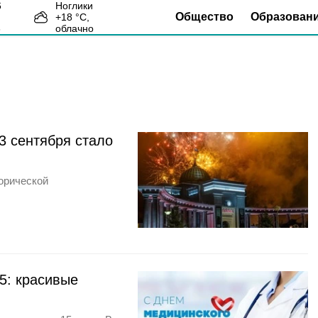
Ноглики
Общество
Образован
+
18
°С,
3
облачно
3 сентября стало
орической
5: красивые