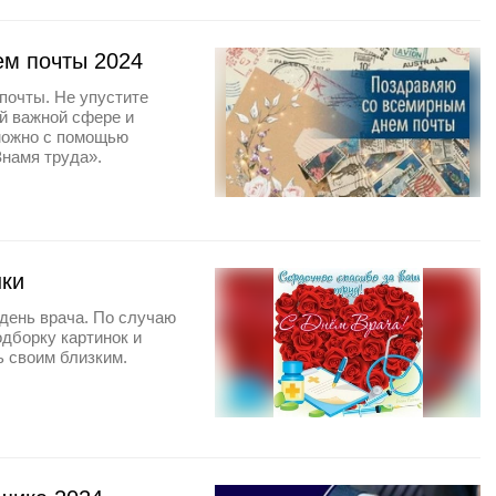
ем почты 2024
почты. Не упустите
ой важной сфере и
 можно с помощью
Знамя труда».
нки
день врача. По случаю
одборку картинок и
ь своим близким.