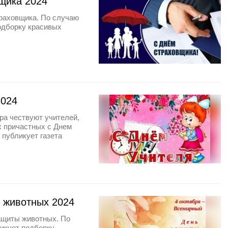
вщика 2024
траховщика. По случаю
подборку красивых
2024
ира чествуют учителей,
х причастных с Днем
 публикует газета
 животных 2024
ащиты животных. По
ликует подборку