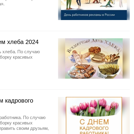
а».
ем хлеба 2024
ь хлеба. По случаю
дборку красивых
м кадрового
 работника. По случаю
дборку красивых
тправить своим друзьям,