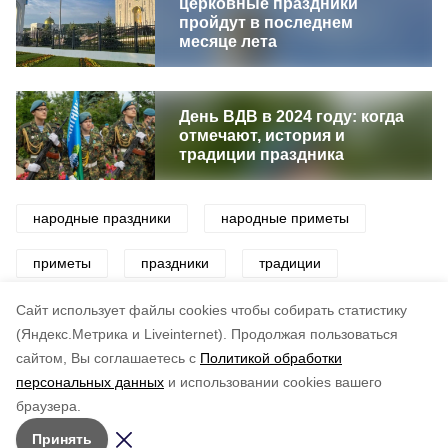
церковные праздники
пройдут в последнем
месяце лета
День ВДВ в 2024 году: когда
отмечают, история и
традиции праздника
народные праздники
народные приметы
приметы
праздники
традиции
поверья
Cайт использует файлы cookies чтобы собирать статистику
(Яндекс.Метрика и Liveinternet).
Продолжая пользоваться
сайтом, Вы соглашаетесь с
Политикой обработки
Понравилась статья?
персональных данных
и использовании cookies вашего
по оценке
3
пользователей
браузера.
5
4
3
2
1
Принять