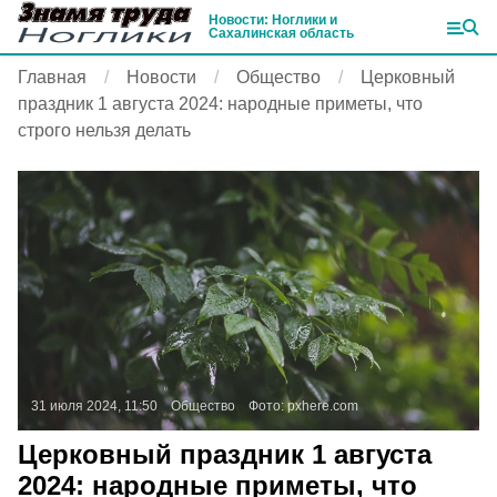
Новости: Ноглики и
Сахалинская область
Главная
Новости
Общество
Церковный
праздник 1 августа 2024: народные приметы, что
строго нельзя делать
31 июля 2024, 11:50
Общество
Фото:
pxhere.com
Церковный праздник 1 августа
2024: народные приметы, что