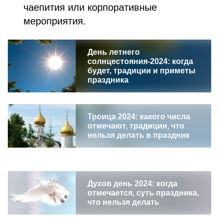
чаепития или корпоративные
мероприятия.
День летнего
солнцестояния-2024: когда
будет, традиции и приметы
праздника
Троица 2024: какого числа
отмечают, традиции, что
нельзя делать в праздник
Духов день 2024: когда
отмечается, суть праздника,
что нельзя делать