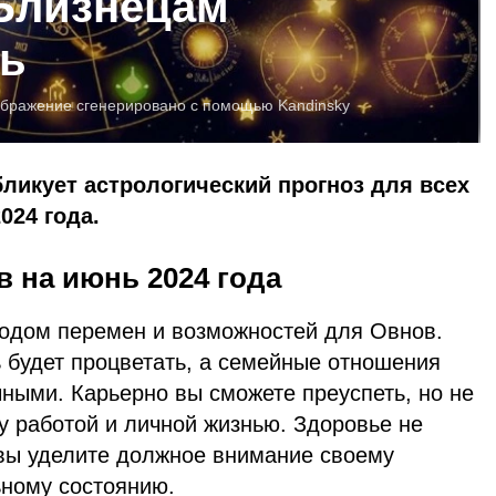
 Близнецам
ть
бражение сгенерировано с помощью Kandinsky
бликует астрологический прогноз для всех
024 года.
 на июнь 2024 года
иодом перемен и возможностей для Овнов.
 будет процветать, а семейные отношения
ными. Карьерно вы сможете преуспеть, но не
у работой и личной жизнью. Здоровье не
 вы уделите должное внимание своему
ьному состоянию.