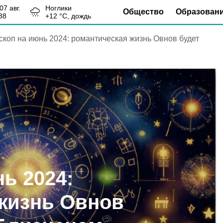
, 07 авг.
Ноглики
Общество
Образован
38
+
12
°С,
дождь
скоп на июнь 2024: романтическая жизнь Овнов будет
ь 2024:
жизнь Овнов