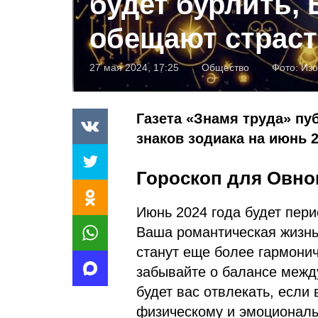
будет бурлить,
обещают страс
27 мая 2024, 17:25
Общество
Фото:
Изо
Газета «Знамя труда» пу
знаков зодиака на июнь 2
Гороскоп для Овнов
Июнь 2024 года будет пер
Ваша романтическая жизнь
станут еще более гармонич
забывайте о балансе межд
будет вас отвлекать, если
физическому и эмоционал