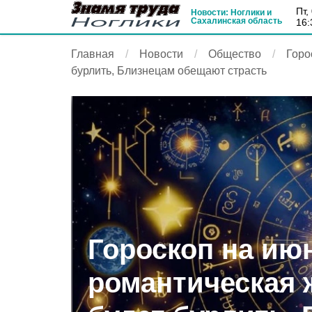
пт
Новости: Ноглики и
Сахалинская область
16:
Главная
Новости
Общество
Горо
бурлить, Близнецам обещают страсть
Гороскоп на июн
романтическая 