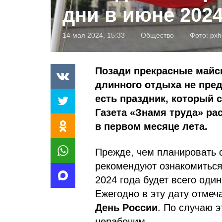
дни в июне 202
14 мая 2024, 15:33
Общество
Фото:
pxh
Позади прекрасные майс
длинного отдыха не пре
есть праздник, который 
Газета «Знамя труда» ра
в первом месяце лета.
Прежде, чем планировать с
рекомендуют ознакомиться
2024 года будет всего од
Ежегодно в эту дату отме
День России
. По случаю э
нерабочим.