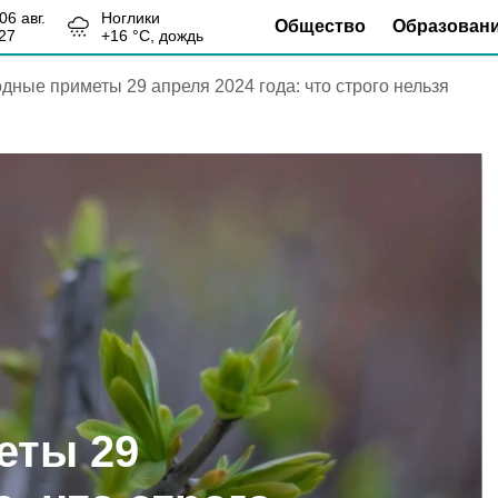
, 06 авг.
Ноглики
Общество
Образован
27
+
16
°С,
дождь
дные приметы 29 апреля 2024 года: что строго нельзя
еты 29