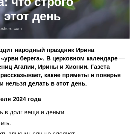
а: что строго
 этот день
pxhere.com
ходит народный праздник Ирина
«урви берега». В церковном календаре —
ниц Агапии, Ирины и Хионии. Газета
рассказывает, какие приметы и поверья
и нельзя делать в этот день.
еля 2024 года
ь в долг вещи и деньги.
еть.
ть злые мысли не следует.