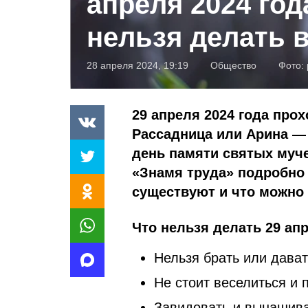
апреля 2024 год
нельзя делать в
28 апреля 2024, 19:19
Общество
Фото:
29 апреля 2024 года про
Рассадница или Арина — 
день памяти святых муче
«Знамя труда» подробно 
существуют и что можно 
Что нельзя делать 29 апр
Нельзя брать или дават
Не стоит веселиться и п
Завидовать и вынашива