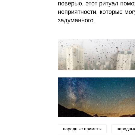
поверью, этот ритуал пом
неприятности, которые мо
задуманного.
народные приметы
народны