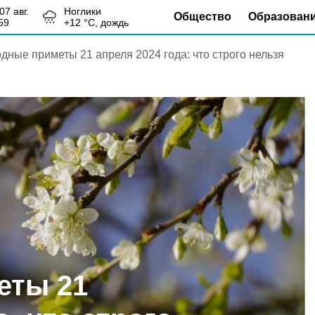
, 07 авг.
Ноглики
Общество
Образован
59
+
12
°С,
дождь
дные приметы 21 апреля 2024 года: что строго нельзя
еты 21