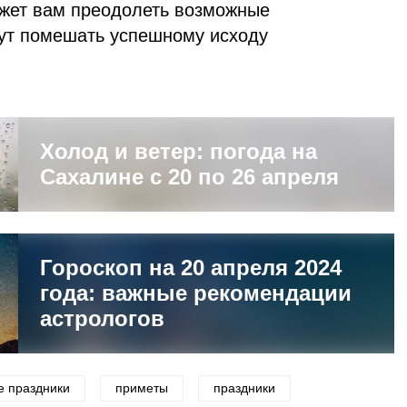
ожет вам преодолеть возможные
гут помешать успешному исходу
Холод и ветер: погода на
Сахалине с 20 по 26 апреля
Гороскоп на 20 апреля 2024
года: важные рекомендации
астрологов
е праздники
приметы
праздники