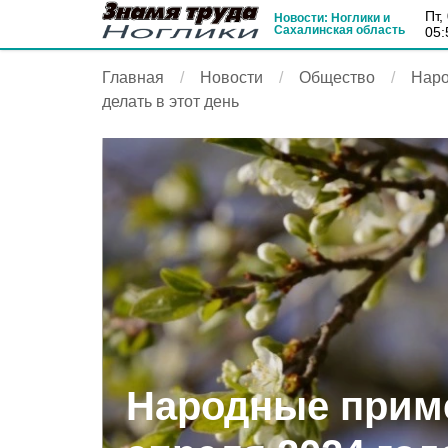
пт
Новости: Ноглики и
Сахалинская область
05:
Главная
Новости
Общество
Наро
делать в этот день
Народные прим