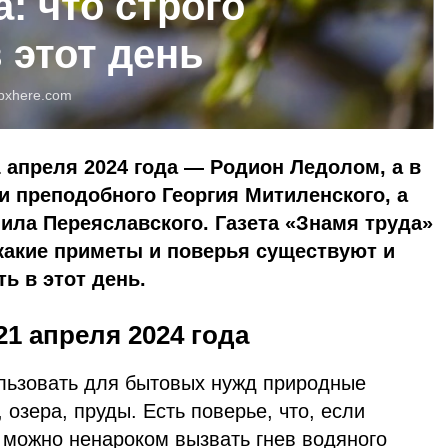
а: что строго
 этот день
pxhere.com
 апреля 2024 года — Родион Ледолом, а в
 преподобного Георгия Митиленского, а
ила Переяславского. Газета «Знамя труда»
какие приметы и поверья существуют и
ь в этот день.
21 апреля 2024 года
льзовать для бытовых нужд природные
 озера, пруды. Есть поверье, что, если
, можно ненароком вызвать гнев водяного