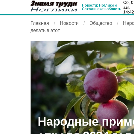
сб, 08
Новости: Ноглики и
авг.
Сахалинская область
14:4
Главная
Новости
Общество
Наро
делать в этот
Народные приме