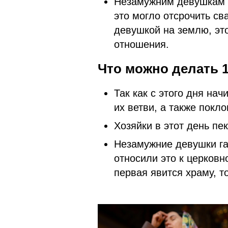
Незамужним девушкам н
это могло отсрочить св
девушкой на землю, эт
отношения.
Что можно делать 1
Так как с этого дня на
их ветви, а также покл
Хозяйки в этот день пе
Незамужние девушки гад
относили это к церковн
первая явится храму, т