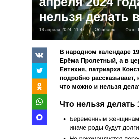
апреля 2024 год
нельзя делать в
18 апреля 2024, 11:47
Общество
Фото:
В народном календаре 19
Ерёма Пролетный, а в ц
Евтихия, патриарха Конс
подробно рассказывает, 
что можно и нельзя делат
Что нельзя делать 
Беременным женщинам 
иначе роды будут долг
Не рекомендуется пере