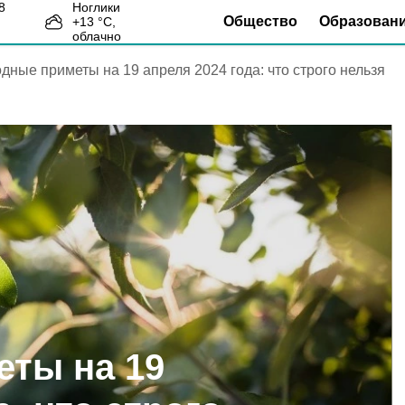
Ноглики
Общество
Образован
+
13
°С,
2
облачно
дные приметы на 19 апреля 2024 года: что строго нельзя
ты на 19