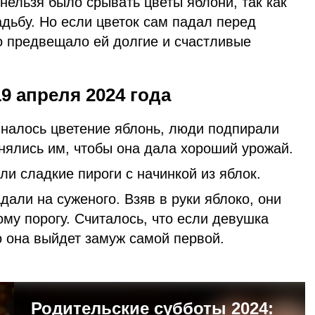
ельзя было срывать цветы яблони, так как
адьбу. Но если цветок сам падал перед
о предвещало ей долгие и счастливые
9 апреля 2024 года
чиналось цветение яблонь, люди подпирали
онялись им, чтобы она дала хороший урожай.
кли сладкие пироги с начинкой из яблок.
али на суженого. Взяв в руки яблоко, они
ому порогу. Считалось, что если девушка
о она выйдет замуж самой первой.
Родительские субботы 2024: