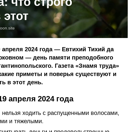
а: что строго
 этот
loon.site
 апреля 2024 года — Евтихий Тихий да
ерковном — день памяти преподобного
тантинопольского. Газета «Знамя труда»
какие приметы и поверья существуют и
ь в этот день.
19 апреля 2024 года
нельзя ходить с распущенными волосами,
ими и тяжелыми.
считывать деньги и продовольственные