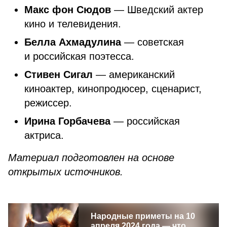
Макс фон Сюдов
—
Шведский актер
кино и телевидения.
Белла Ахмадулина
—
советская
и российская поэтесса.
Стивен Сигал
— американский
киноактер, кинопродюсер, сценарист,
режиссер.
Ирина Горбачева
— российская
актриса.
Материал подготовлен на основе
открытых источников.
Народные приметы на 10
апреля 2024 года — что