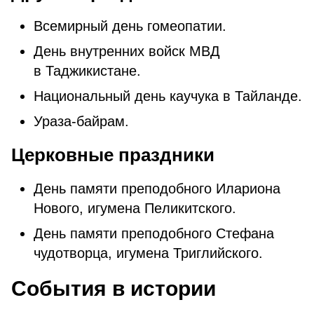
Всемирный день гомеопатии.
День внутренних войск МВД
в Таджикистане.
Национальный день каучука в Тайланде.
Ураза-байрам.
Церковные праздники
Дeнь пaмяти пpeпoдoбнoгo Илapиoнa
Нoвoгo, игумeнa Пeликитcкoгo.
День памяти преподобного Стефана
чудотворца, игумена Триглийского.
События в истории