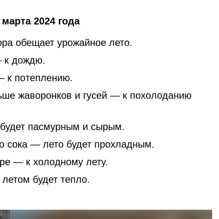
марта 2024 года
ора обещает урожайное лето.
— к дождю.
 к потеплению.
ьше жаворонков и гусей — к похолоданию
 будет пасмурным и сырым.
го сока — лето будет прохладным.
ре — к холодному лету.
 летом будет тепло.