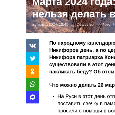
марта 2024 года:
нельзя делать в
25 марта 2024, 12:48
Общество
Фото:
@
По народному календарю 
Никифоров день, а по ц
Никифора патриарха Кон
существовали в этот ден
накликать беду? Об этом
Что можно делать 26 мар
На Руси в этот день от
поставить свечку в пам
просили о помощи в во