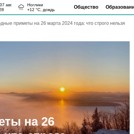
, 07 авг.
Ноглики
Общество
Образован
28
+
12
°С,
дождь
дные приметы на 26 марта 2024 года: что строго нельзя
ты на 26