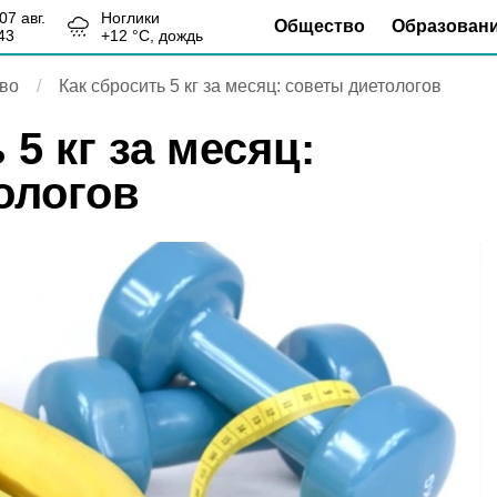
, 07 авг.
Ноглики
Общество
Образован
43
+
12
°С,
дождь
во
Как сбросить 5 кг за месяц: советы диетологов
 5 кг за месяц:
ологов