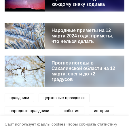
каждому знаку зодиака
Народные приметы на 12
марта 2024 года: приметы,
что нельзя делать
Прогноз погоды в
Сахалинской области на 12
марта: снег и до +2
градусов
праздники
церковные праздники
народные праздники
события
история
дата
Cайт использует файлы cookies чтобы собирать статистику