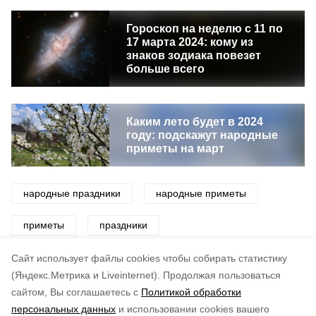
Гороскоп на неделю с 11 по
17 марта 2024: кому из
знаков зодиака повезет
больше всего
Каким лето будет в 2024
году: подскажут народные
приметы на март
народные праздники
народные приметы
приметы
праздники
церковные праздники
Cайт использует файлы cookies чтобы собирать статистику
(Яндекс.Метрика и Liveinternet).
Продолжая пользоваться
сайтом, Вы соглашаетесь с
Политикой обработки
Понравилась статья?
персональных данных
и использовании cookies вашего