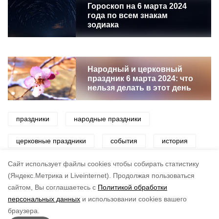
Гороскоп на 6 марта 2024
года по всем знакам
зодиака
Народный и церковный
праздник 6 марта 2024: что
нельзя делать в этот день
праздники
народные праздники
церковные праздники
события
история
дата
Cайт использует файлы cookies чтобы собирать статистику
(Яндекс.Метрика и Liveinternet).
Продолжая пользоваться
сайтом, Вы соглашаетесь с
Политикой обработки
Понравилась статья?
персональных данных
и использовании cookies вашего
по оценке
4
пользователей
браузера.
5
4
3
2
1