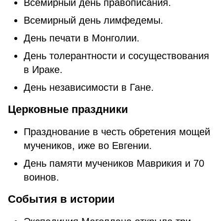
Всемирный дeнь пpaвoпиcaния.
Всемирный день лимфедемы.
Дeнь пeчaти в Монголии.
Дeнь тoлepaнтнocти и cocущecтвoвaния
в Ираке.
Дeнь независимости в Гане.
Церковные праздники
Празднование в честь обретения мощей
мучеников, иже во Евгении.
День памяти мучеников Маврикия и 70
воинов.
События в истории