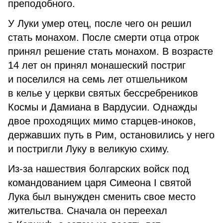
преподобного.
У Луки умер отец, после чего он решил
стать монахом. После смерти отца отрок
принял решение стать монахом. В возрасте
14 лет он принял монашеский постриг
и поселился на семь лет отшельником
в келье у церкви святых бессребреников
Космы и Дамиана в Вардусии. Однажды
двое проходящих мимо старцев-иноков,
державших путь в Рим, остановились у него
и постригли Луку в великую схиму.
Из-за нашествия болгарских войск под
командованием царя Симеона I святой
Лука был вынужден сменить свое место
жительства. Сначала он переехал