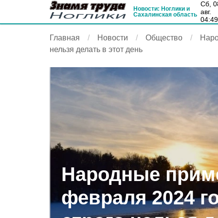
сб, 08
Новости: Ноглики и
авг.
Сахалинская область
04:4
Главная
Новости
Общество
Наро
нельзя делать в этот день
Народные приме
февраля 2024 го