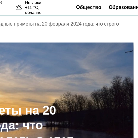
Ноглики
Общество
Образован
+
11
°С,
9
облачно
дные приметы на 20 февраля 2024 года: что строго
ты на 20
да: что