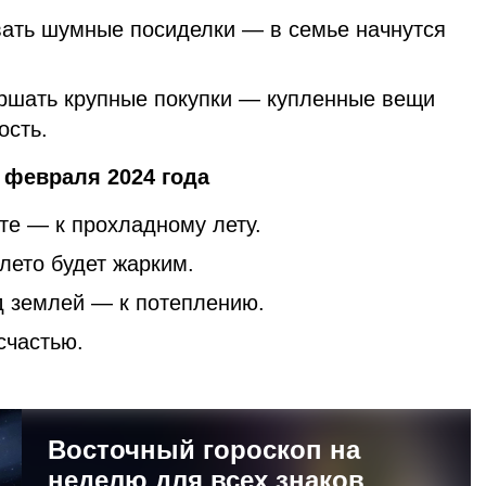
вать шумные посиделки — в семье начнутся
ршать крупные покупки — купленные вещи
ность.
 февраля 2024 года
те — к прохладному лету.
 лето будет жарким.
д землей — к потеплению.
счастью.
Восточный гороскоп на
неделю для всех знаков