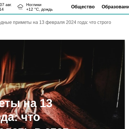
, 07 авг.
Ноглики
Общество
Образован
14
+
12
°С,
дождь
дные приметы на 13 февраля 2024 года: что строго
ты на 13
да: что