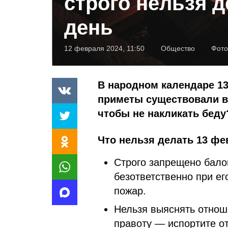
строго нельзя д
день
12 февраля 2024, 11:50
Общество
Фото
В народном календаре 13
приметы существовали в 
чтобы не накликать беду
Что нельзя делать 13 фе
Строго запрещено балов
безответственно при ег
пожар.
Нельзя выяснять отноше
правоту — испортите о