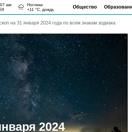
, 07 авг.
Ноглики
Общество
Образован
59
+
11
°С,
дождь
скоп на 31 января 2024 года по всем знакам зодиака
января 2024