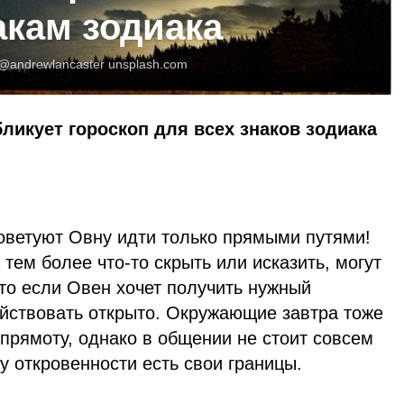
акам зодиака
@andrewlancaster
unsplash.com
бликует гороскоп для всех знаков зодиака
советуют Овну идти только прямыми путями!
 тем более что-то скрыть или исказить, могут
что если Овен хочет получить нужный
ействовать открыто. Окружающие завтра тоже
 прямоту, однако в общении не стоит совсем
 у откровенности есть свои границы.