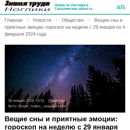
Новости: Ноглики и
Сахалинская область
Главная
Новости
Общество
Вещие сны и
приятные эмоции: гороскоп на неделю с 29 января по 4
февраля 2024 года
26 января 2024, 10:51
Общество
Фото:
@ryan_hutton_
unsplash.com
Вещие сны и приятные эмоции:
гороскоп на неделю с 29 января