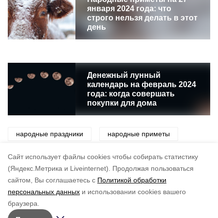
января 2024 года: что
строго нельзя делать в этот
день
Денежный лунный
календарь на февраль 2024
года: когда совершать
покупки для дома
народные праздники
народные приметы
приметы
праздник
традиции
Cайт использует файлы cookies чтобы собирать статистику
(Яндекс.Метрика и Liveinternet).
Продолжая пользоваться
сайтом, Вы соглашаетесь с
Политикой обработки
Понравилась статья?
персональных данных
и использовании cookies вашего
по оценке
3
пользователей
браузера.
5
4
3
2
1