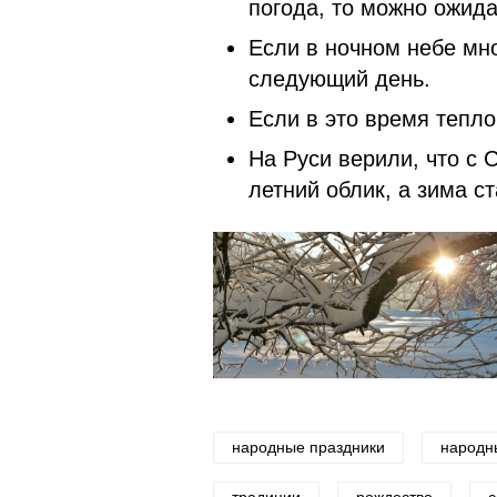
погода, то можно ожида
Если в ночном небе мно
следующий день.
Если в это время тепло
На Руси верили, что с 
летний облик, а зима с
народные праздники
народн
традиции
рождество
с