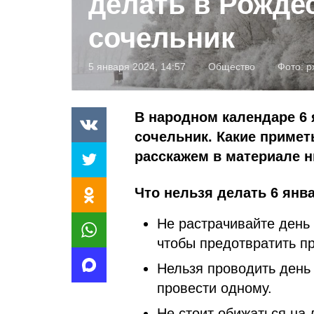
делать в Рожде
сочельник
5 января 2024, 14:57
Общество
Фото:
p
В народном календаре 6 
сочельник. Какие приме
расскажем в материале н
Что нельзя делать 6 янва
Не растрачивайте день
чтобы предотвратить пр
Нельзя проводить день 
провести одному.
Не стоит обижаться на