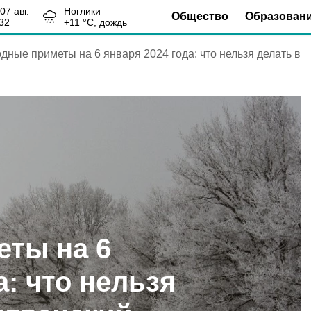
, 07 авг.
Ноглики
Общество
Образован
32
+
11
°С,
дождь
дные приметы на 6 января 2024 года: что нельзя делать в
ты на 6
а: что нельзя