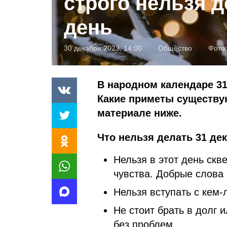
строго нельзя д
день
30 декабря 2023, 14:00
Общество
Фото
В народном календаре 31
Какие приметы существу
материале ниже.
Что нельзя делать 31 дек
Нельзя в этот день ск
чувства. Добрые слова 
Нельзя вступать с кем-
Не стоит брать в долг 
без проблем.