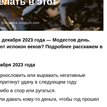
елать в этот
:
@alsyshka
unsplash.com
 декабря 2023 года — Модестов день.
ют испокон веков? Подробнее расскажем в
абря 2023 года
вернословить или выражать негативные
притянут удачу в следующем году.
либо в спор или ругаться.
или давать кому-то деньги, чтобы год прошел