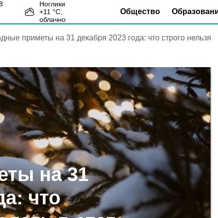
Ноглики
Общество
Образован
+
11
°С,
4
облачно
дные приметы на 31 декабря 2023 года: что строго нельзя
ты на 31
да: что