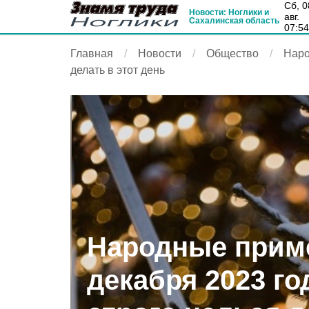
сб, 08
Новости: Ноглики и
авг.
Сахалинская область
07:5
Главная
Новости
Общество
Наро
делать в этот день
Народные приме
декабря 2023 го