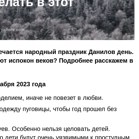
елать в этот
:
pxhere.com
мечается народный праздник Данилов день.
ют испокон веков? Подробнее расскажем в
декабря 2023 года
делием, иначе не повезет в любви.
одежду пуговицы, чтобы год прошел без
ев. Особенно нельзя целовать детей.
то дети будут очень уязвимыми к простудным