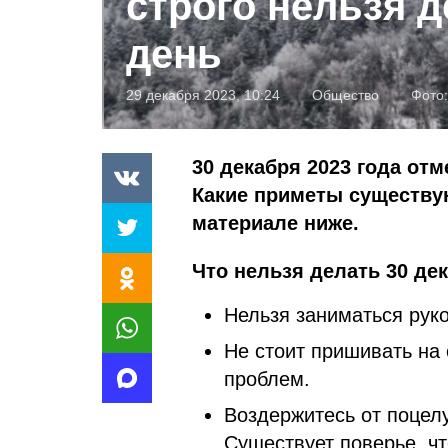
строго нельзя д
день
29 декабря 2023, 10:24
Общество
Фото
30 декабря 2023 года от
Какие приметы существу
материале ниже.
Что нельзя делать 30 
Нельзя заниматься руко
Не стоит пришивать на 
проблем.
Воздержитесь от поцелу
Существует поверье, ч