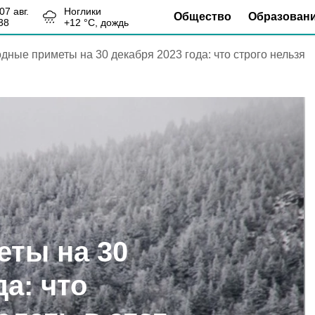
, 07 авг.
Ноглики
Общество
Образован
38
+
12
°С,
дождь
дные приметы на 30 декабря 2023 года: что строго нельзя
ты на 30
да: что