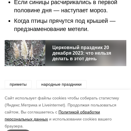
Если синицы расчирикались в первой
половине дня — наступает мороз.
Когда птицы прячутся под крышей —
предзнаменование метели.
Церковный праздник 20
декабря 2023: что нельзя
делать в этот день
приметы
народные праздники
народные приметы
традиции
праздники
Cайт использует файлы cookies чтобы собирать статистику
(Яндекс.Метрика и Liveinternet).
Продолжая пользоваться
сайтом, Вы соглашаетесь с
Политикой обработки
Понравилась статья?
персональных данных
и использовании cookies вашего
по оценке
4
пользователей
браузера.
5
4
3
2
1