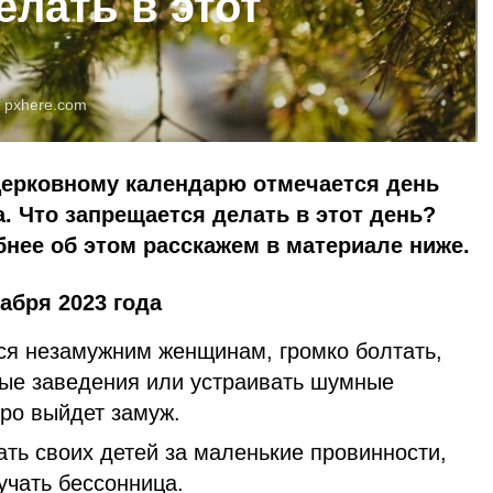
елать в этот
:
pxhere.com
 церковному календарю отмечается день
. Что запрещается делать в этот день?
нее об этом расскажем в материале ниже.
абря 2023 года
ся незамужним женщинам, громко болтать,
ые заведения или устраивать шумные
коро выйдет замуж.
ать своих детей за маленькие провинности,
учать бессонница.