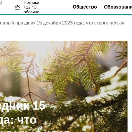
Ноглики
Общество
Образован
+
12
°С,
0
облачно
овный праздник 15 декабря 2023 года: что строго нельзя
дник 15
да: что