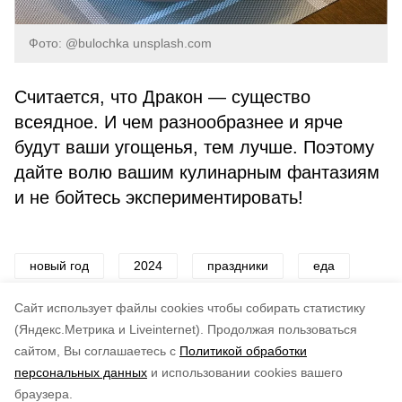
Фото: @bulochka unsplash.com
Считается, что Дракон — существо
всеядное. И чем разнообразнее и ярче
будут ваши угощенья, тем лучше. Поэтому
дайте волю вашим кулинарным фантазиям
и не бойтесь экспериментировать!
новый год
2024
праздники
еда
новогодний стол
год дракона
блюдо
Cайт использует файлы cookies чтобы собирать статистику
(Яндекс.Метрика и Liveinternet).
Продолжая пользоваться
сайтом, Вы соглашаетесь с
Политикой обработки
Понравилась статья?
персональных данных
и использовании cookies вашего
по оценке
3
пользователей
браузера.