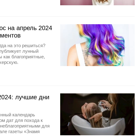
ос на апрель 2024
иментов
гда на это решиться?
 публикует лунный
ы как благоприятные,
херскую.
2024: лучшие дни
унный календарь
ом дат для похода к
т неблагоприятными для
але газеты «Знамя