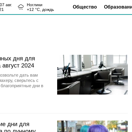
, 07 авг.
Ноглики
Общество
Образован
21
+
12
°С,
дождь
чных дня для
 август 2024
позвольте дать вам
ахеру, сверьтесь с
 благоприятные дни в
ие дни для
а по лунному