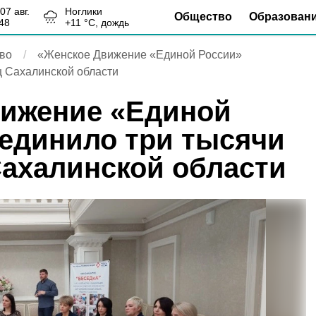
, 07 авг.
Ноглики
Общество
Образован
48
+
11
°С,
дождь
во
«Женское Движение «Единой России»
ц Сахалинской области
вижение «Единой
единило три тысячи
ахалинской области