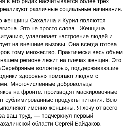
ня в его рядах насчитывается более трех
е реализуют различные социальные начинания.
то женщины Сахалина и Курил являются
егиона. Это не просто слова. Женщина
ситуацию, улавливает настроение людей и
рует на внешние вызовы. Она всегда готова
еров тому множество. Практически весь объем
 нашем регионе лежит на плечах женщин. Это
 «Серебряные волонтеры», поддерживающие
одники здоровья» помогают людям с
ями. Многочисленные добровольцы
ков на фронте: производят маскировочные
вят сублимированные продукты питания. Всю
выполняют именно женщины. Я хочу от всего
 за ваш труд, — подчеркнул первый
Сахалинской области Сергей Байдаков.