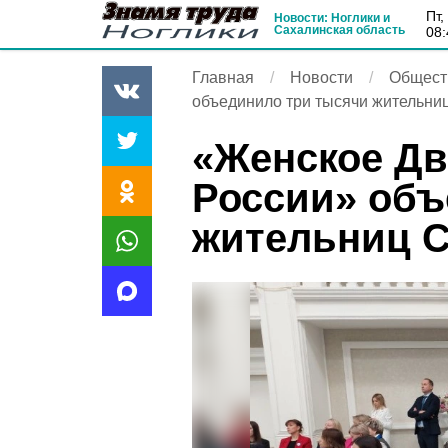
пт
Новости: Ноглики и
Сахалинская область
08:
Главная
Новости
Общест
объединило три тысячи жительни
«Женское Д
России» объ
жительниц С