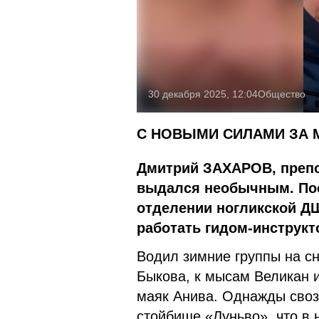
30 декабря 2025, 12:04
Общество
С НОВЫМИ СИЛАМИ ЗА
Дмитрий ЗАХАРОВ, препо
выдался необычным. Пос
отделении ногликской ДШ
работать гидом-инструкт
Водил зимние группы на сн
Быкова, к мысам Великан и
маяк Анива. Однажды своз
стойбище «Луньво», что в 