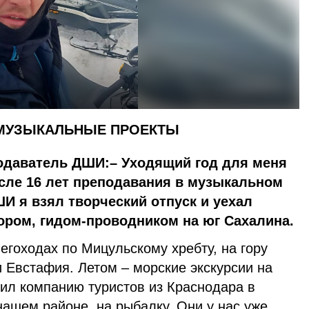
 МУЗЫКАЛЬНЫЕ ПРОЕКТЫ
даватель ДШИ:– Уходящий год для меня
ле 16 лет преподавания в музыкальном
И я взял творческий отпуск и уехал
ором, гидом-проводником на юг Сахалина.
егоходах по Мицульскому хребту, на гору
 Евстафия. Летом – морские экскурсии на
ил компанию туристов из Краснодара в
нашем районе, на рыбалку. Они у нас уже