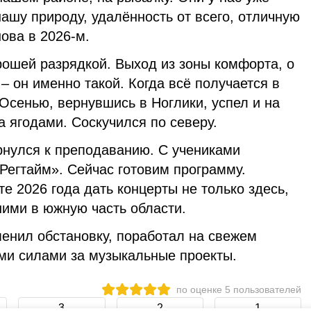
нашу природу, удалённость от всего, отличную
нова в 2026-м.
рошей разрядкой. Выход из зоны комфорта, о
 – он именно такой. Когда всё получается в
 Осенью, вернувшись в Ноглики, успел и на
а ягодами. Соскучился по северу.
рнулся к преподаванию. С учениками
Регтайм». Сейчас готовим программу.
 2026 года дать концерты не только здесь,
 ними в южную часть области.
енил обстановку, поработал на свежем
ыми силами за музыкальные проекты.
по оценке
5
пользователей
3
2
1