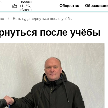
Ноглики
Общество
Образован
+
11
°С,
4
облачно
во
Есть куда вернуться после учёбы
ернуться после учёбы