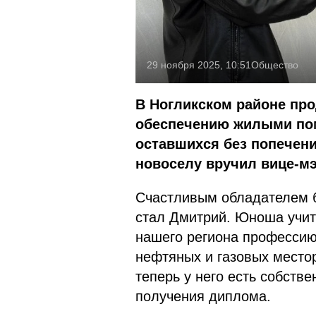
29 ноября 2025, 10:51
Общество
В Ногликском районе про
обеспечению жилыми пом
оставшихся без попечени
новоселу вручил вице-мэ
Счастливым обладателем б
стал Дмитрий. Юноша учит
нашего региона профессию
нефтяных и газовых местор
теперь у него есть собств
получения диплома.