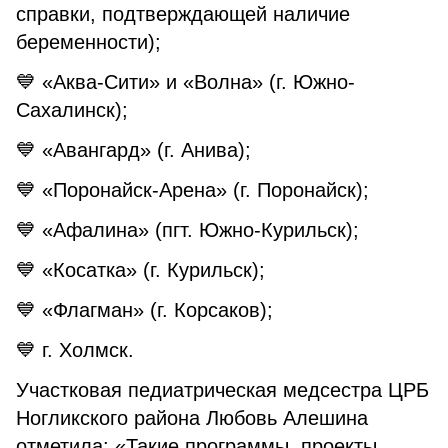
справки, подтверждающей наличие
беременности);
💙 «Аква-Сити» и «Волна» (г. Южно-
Сахалинск);
💙 «Авангард» (г. Анива);
💙 «Поронайск-Арена» (г. Поронайск);
💙 «Афалина» (пгт. Южно-Курильск);
💙 «Косатка» (г. Курильск);
💙 «Флагман» (г. Корсаков);
💙 г. Холмск.
Участковая педиатрическая медсестра ЦРБ
Ногликского района Любовь Алешина
отметила: «Такие программы, проекты,