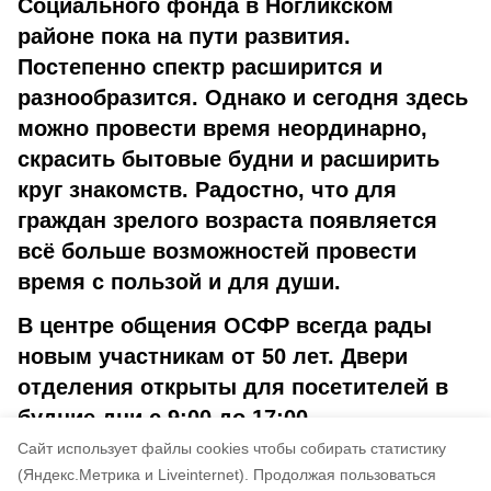
Социального фонда в Ногликском
районе пока на пути развития.
Постепенно спектр расширится и
разнообразится. Однако и сегодня здесь
можно провести время неординарно,
скрасить бытовые будни и расширить
круг знакомств. Радостно, что для
граждан зрелого возраста появляется
всё больше возможностей провести
время с пользой и для души.
В центре общения ОСФР всегда рады
новым участникам от 50 лет. Двери
отделения открыты для посетителей в
будние дни с 9:00 до 17:00.
Cайт использует файлы cookies чтобы собирать статистику
Авторы:
Алёна Федореева
(Яндекс.Метрика и Liveinternet).
Продолжая пользоваться