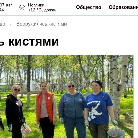
, 07 авг.
Ноглики
Общество
Образован
44
+
12
°С,
дождь
во
Вооружились кистями
ь кистями