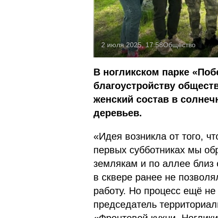
2 июля 2025, 17:58
Общество
В ногликском парке «Поб
благоустройству общест
женский состав в солнеч
деревьев.
«Идея возникла от того, ч
первых субботниках мы об
землякам и по аллее близ 
в сквере ранее не позволял
работу. Но процесс ещё не
председатель территориал