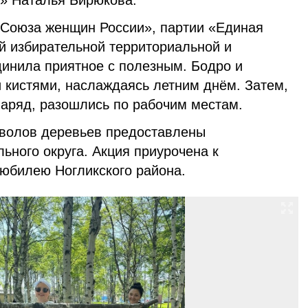
и» Наталья Бирюкова.
«Союза женщин России», партии «Единая
й избирательной территориальной и
динила приятное с полезным. Бодро и
кистями, наслаждаясь летним днём. Затем,
наряд, разошлись по рабочим местам.
тволов деревьев предоставлены
ьного округа. Акция приурочена к
юбилею Ногликского района.