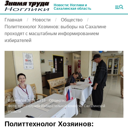
Новости: Ноглики и
Сахалинская область
Главная
Новости
Общество
Политтехнолог Хозяинов: выборы на Сахалине
проходят с масштабным информированием
избирателей
8 сентября 2024, 13:16
Общество
Фото:
пресс-служба Избирательной комиссии Сахалинской
области
Политтехнолог Хозяинов: