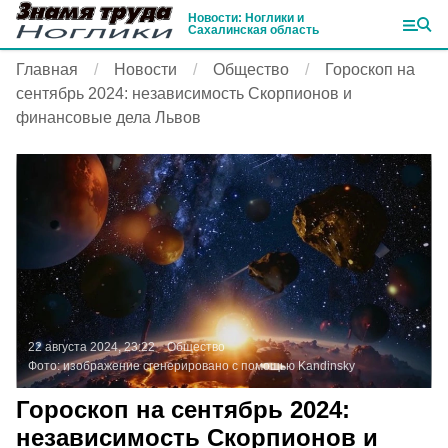
Новости: Ноглики и
Сахалинская область
Главная
Новости
Общество
Гороскоп на
сентябрь 2024: независимость Скорпионов и
финансовые дела Львов
22 августа 2024, 23:22
Общество
Фото:
изображение сгенерировано с помощью Kandinsky
Гороскоп на сентябрь 2024:
независимость Скорпионов и