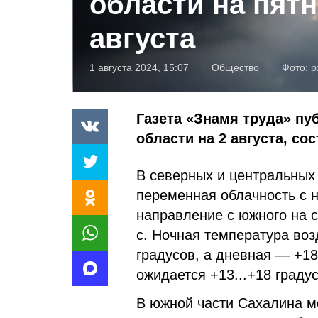
области на пятн
августа
1 августа 2024, 15:07
Общество
Фото:
p
Газета «Знамя труда» пу
области на 2 августа, с
В северных и центральных
переменная облачность с 
направление с южного на се
с. Ночная температура воз
градусов, а дневная — +18.
ожидается +13...+18 градус
В южной части Сахалина м