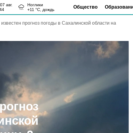
, 07 авг.
Ноглики
Общество
Образован
44
+
11
°С,
дождь
 известен прогноз погоды в Сахалинской области на
прогноз
инской