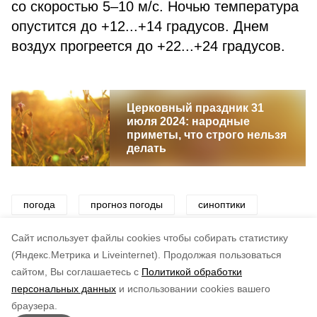
со скоростью 5–10 м/с. Ночью температура
опустится до +12...+14 градусов. Днем
воздух прогреется до +22...+24 градусов.
Церковный праздник 31
июля 2024: народные
приметы, что строго нельзя
делать
погода
прогноз погоды
синоптики
ветер
дождь
осадки
тепло
Cайт использует файлы cookies чтобы собирать статистику
(Яндекс.Метрика и Liveinternet).
Продолжая пользоваться
сайтом, Вы соглашаетесь с
Политикой обработки
Понравилась статья?
персональных данных
и использовании cookies вашего
по оценке
3
пользователей
браузера.
5
4
3
2
1