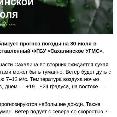
инской
июля
here.com
бликует прогноз погоды на 30 июля в
оставленный ФГБУ «Сахалинское УГМС».
части Сахалина во вторник ожидается сухая
тами может быть туманно. Ветер будет дуть с
ью 7–12 м/с. Температура воздуха ночью
в, днем — +19...+24 градуса, на востоке —
прогнозируются небольшие дожди. Также
уман. Ветер подует с севера со скоростью 7–