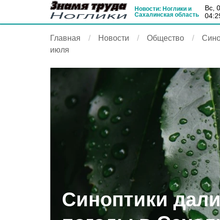
вс, 
Новости: Ноглики и
Сахалинская область
04:2
Главная
Новости
Общество
Сино
июля
Синоптики дали