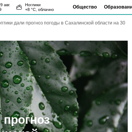
09 авг.
Ноглики
Общество
Образован
9
+
8
°С,
облачно
птики дали прогноз погоды в Сахалинской области на 30
 прогноз