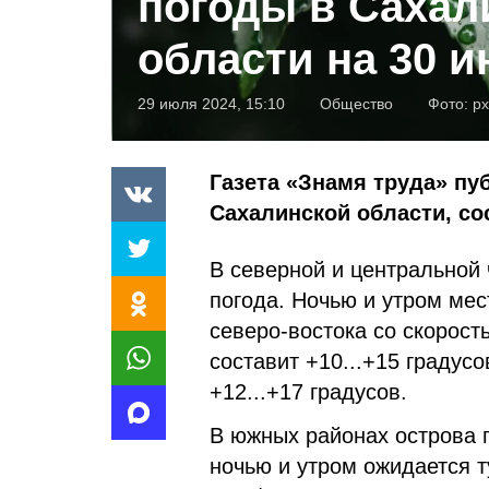
погоды в Сахал
области на 30 
29 июля 2024, 15:10
Общество
Фото:
px
Газета «Знамя труда» пу
Сахалинской области, с
В северной и центральной 
погода. Ночью и утром мес
северо-востока со скорост
составит +10...+15 градусо
+12...+17 градусов.
В южных районах острова 
ночью и утром ожидается т