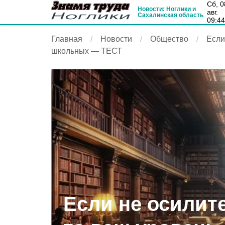
сб, 08
Новости: Ноглики и
авг.
Сахалинская область
09:4
Главная
Новости
Общество
Если
школьных — ТЕСТ
Если не осилите