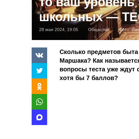
то ваш уровень
школьных — ТЕ
28 мая 2024, 19:05
Общество
Фото:
Изо
Сколько предметов быта 
Маршака? Как называется
вопросы теста уже ждут 
хотя бы 7 баллов?