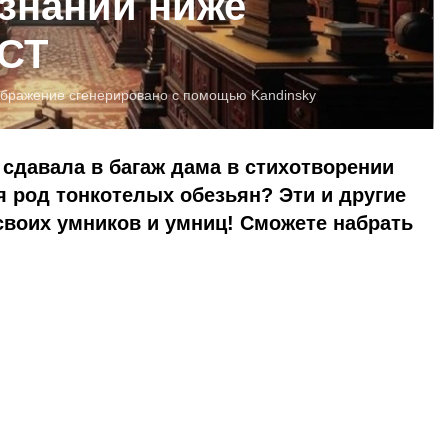
 знаний ниже
СТ
бражение сгенерировано с помощью Kandinsky
сдавала в багаж дама в стихотворении
 род тонкотелых обезьян? Эти и другие
своих умников и умниц! Сможете набрать