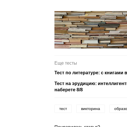
Еще тесты
Тест по литературе: с книгами 
Тест на эрудицию: интеллигент
наберете 8/8
тест
викторина
образ