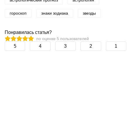
астрологический прогноз
астрология
гороскоп
знаки зодиака
звезды
Понравилась статья?
по оценке
5
пользователей
5
4
3
2
1