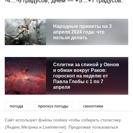
-4…-6 градусов, днем — +5…+7 градусов.
Народные приметы на 3
апреля 2024 года: что
нельзя делать
Сплетни за спиной у Овнов
и обман вокруг Раков:
гороскоп на неделю от
Павла Глобы с 1 по 7
апреля
погода
прогноз погоды
синоптики
снег
ветер
дождь
Cайт использует файлы cookies чтобы собирать статистику
(Яндекс.Метрика и Liveinternet).
Продолжая пользоваться