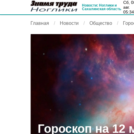
сб, 08
Новости: Ноглики и
авг.
Сахалинская область
05:3
Главная
Новости
Общество
Горо
Гороскоп на 12 