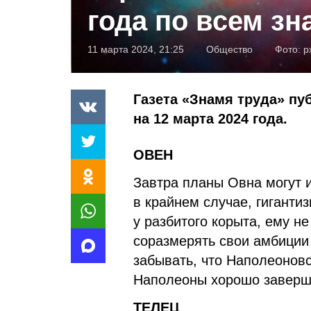
года по всем зн
11 марта 2024, 21:25
Общество
Фото:
p
Газета «Знамя труда» пу
на 12 марта 2024 года.
ОВЕН
Завтра планы Овна могут 
в крайнем случае, гиганти
у разбитого корыта, ему н
соразмерять свои амбиции
забывать, что Наполеоновс
Наполеоны хорошо заверш
ТЕЛЕЦ