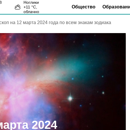
Ноглики
Общество
Образован
+
11
°С,
4
облачно
скоп на 12 марта 2024 года по всем знакам зодиака
марта 2024