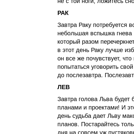
не с той ноги, ложитесь сн
РАК
Завтра Раку потребуется в
небольшая вспышка гнева 
который разом перечеркне
в этот день Раку лучше из
он все же почувствует, что
попытаться уговорить свой
до послезавтра. Послезавт
ЛЕВ
Завтра голова Льва будет 
планами и проектами! И эт
день судьба дает Льву ма
планов. Постарайтесь толь
дня на совсем уж пустяков